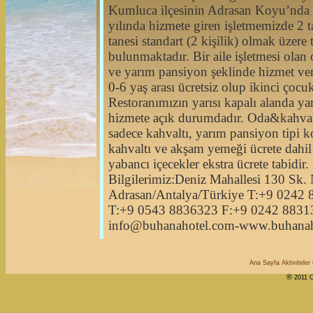
Kumluca ilçesinin Adrasan Koyu’nda 
yılında hizmete giren işletmemizde 2 ta
tanesi standart (2 kişilik) olmak üzer
bulunmaktadır. Bir aile işletmesi olan
ve yarım pansiyon şeklinde hizmet ve
0-6 yaş arası ücretsiz olup ikinci çocu
Restoranımızın yarısı kapalı alanda ya
hizmete açık durumdadır. Oda&kahval
sadece kahvaltı, yarım pansiyon tipi 
kahvaltı ve akşam yemeği ücrete dahil
yabancı içecekler ekstra ücrete tabidir. 
Bilgilerimiz:Deniz Mahallesi 130 Sk.
Adrasan/Antalya/Türkiye T:+9 0242
T:+9 0543 8836323 F:+9 0242 8831
info@buhanahotel.com-www.buhanah
Ana Sayfa
Aktiviteler
®
2011 C