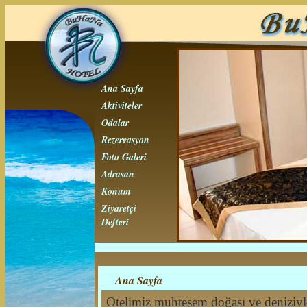
Ana Sayfa
Aktiviteler
Odalar
Rezervasyon
Foto Galeri
Adrasan
Konum
Ziyaretçi
Defteri
Ana Sayfa
Otelimiz muhteşem doğası ve deniziyl